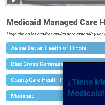
Medicaid Managed Care H
Haga clic en los cuadros azules para expandir y ver 
Aetna Better Health of Illinois
Blue Cross Community Health Plan
CountyCare Health Plan
¿Tiene Me
Medicaid!
Medicaid