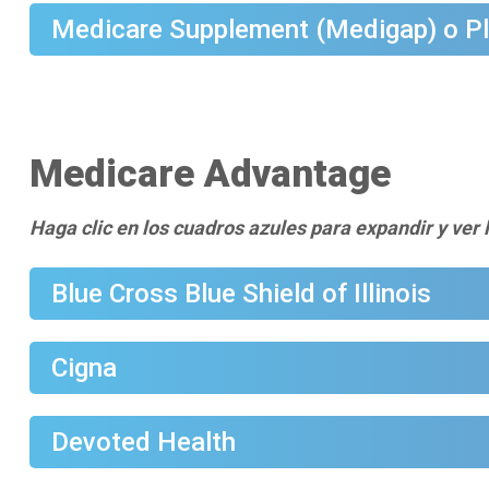
Medicare Supplement (Medigap) o Pl
Medicare Advantage
Haga clic en los cuadros azules para expandir y ver 
Blue Cross Blue Shield of Illinois
Cigna
Devoted Health