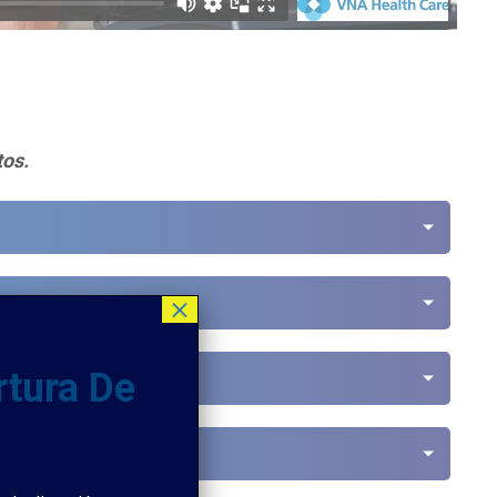
tos.
×
rtura De