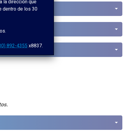
a la dirección que
de dentro de los 30
os.
30) 892-4355
x8837.
tos.