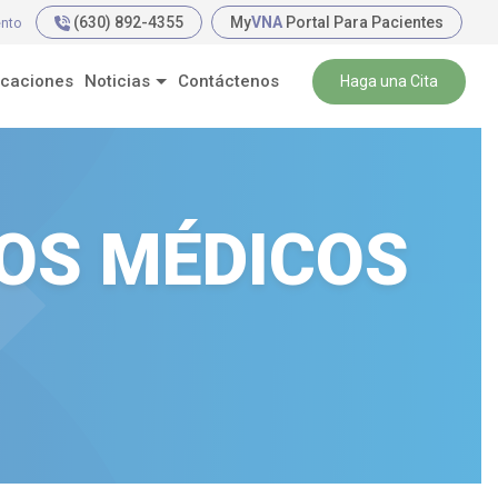
(630) 892-4355
My
VNA
Portal Para Pacientes
ento
icaciones
Noticias
Contáctenos
Haga una Cita
OS MÉDICOS