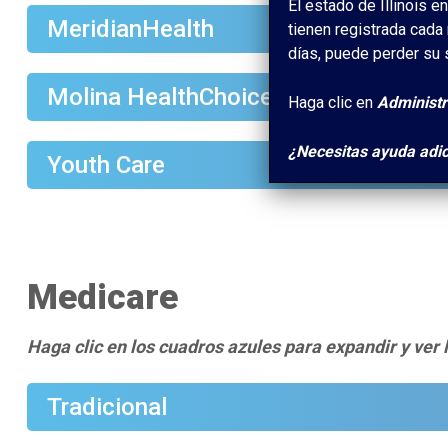
El estado de Illinois e
MeridianHealth
tienen registrada cada 
días, puede perder su
Molina HealthChoice Illinois
Haga clic en
Administr
¿Necesitas ayuda adic
Youth Care
Medicare
Haga clic en los cuadros azules para expandir y ver 
Tradicional