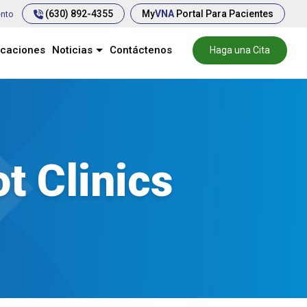
(630) 892-4355
My
VNA
Portal Para Pacientes
ento
icaciones
Noticias
Contáctenos
Haga una Cita
t Clinics