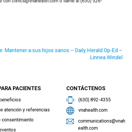
e con clinics@vnahealth.com o llame al (630) 526-
: Mantener a sus hijos sanos – Daily Herald Op-Ed –
Linnea Windel
PARA PACIENTES
CONTÁCTENOS
beneficios
(630) 892-4355
e atención y referencias
vnahealth.com
e consentimiento
communications@vnah
ealth.com
 eventos