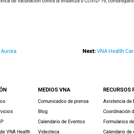
línica de vacunación contra la influenza o COVID-19, comuníques
 Aurora
Next:
VNA Health Care
ÓN
MEDIOS VNA
RECURSOS 
ros
Comunicados de prensa
Asistencia de 
vicios
Blog
Coordinación d
NP
Calendario de Eventos
Formularios d
 de VNA Health
Videoteca
Calendario de