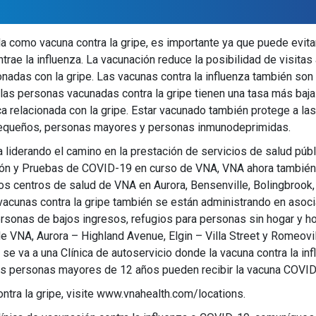
da como vacuna contra la gripe, es importante ya que puede evit
ae la influenza. La vacunación reduce la posibilidad de visitas a
cionadas con la gripe. Las vacunas contra la influenza también so
s personas vacunadas contra la gripe tienen una tasa más baja
 relacionada con la gripe. Estar vacunado también protege a la
pequeños, personas mayores y personas inmunodeprimidas.
 liderando el camino en la prestación de servicios de salud púb
ón y Pruebas de COVID-19 en curso de VNA, VNA ahora también p
os centros de salud de VNA en Aurora, Bensenville, Bolingbrook, 
acunas contra la gripe también se están administrando en asoci
ersonas de bajos ingresos, refugios para personas sin hogar y h
VNA, Aurora – Highland Avenue, Elgin – Villa Street y Romeovill
 se va a una Clínica de autoservicio donde la vacuna contra la i
, las personas mayores de 12 años pueden recibir la vacuna COVID
ontra la gripe, visite www.vnahealth.com/locations.