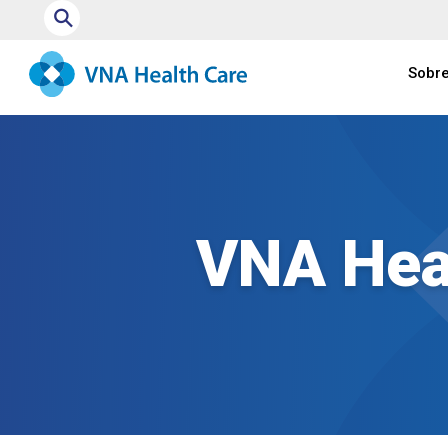
⚲
Sobre
VNA Heal