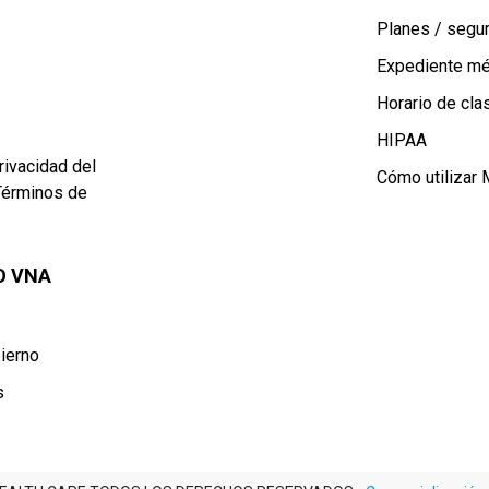
Planes / segu
Expediente m
Horario de cl
HIPAA
rivacidad del
Cómo utilizar
Términos de
O VNA
ierno
s