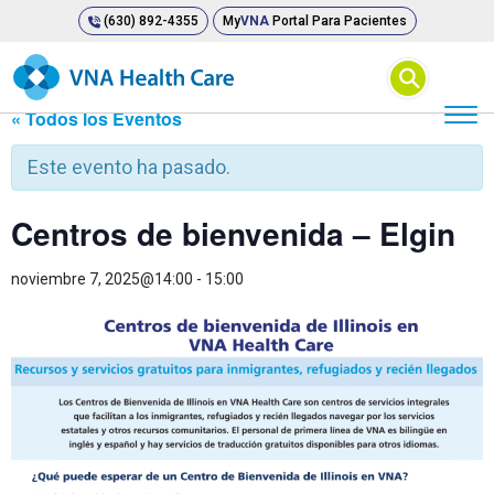
(630) 892-4355
My
VNA
Portal Para Pacientes
⚲
« Todos los Eventos
Este evento ha pasado.
Centros de bienvenida – Elgin
noviembre 7, 2025@14:00
-
15:00