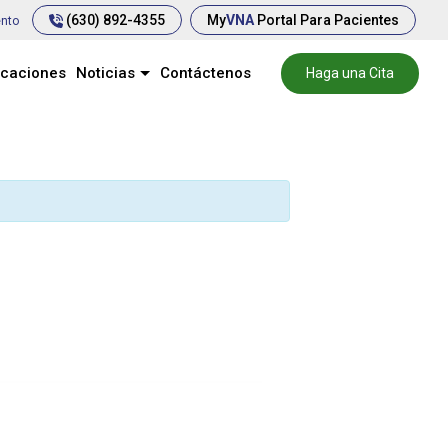
(630) 892-4355
My
VNA
Portal Para Pacientes
ento
icaciones
Noticias
Contáctenos
Haga una Cita