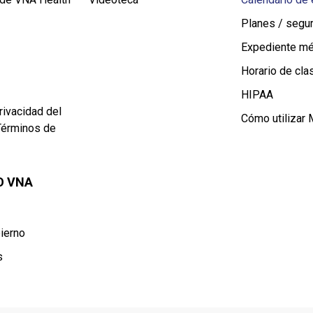
Planes / segu
Expediente m
Horario de cl
HIPAA
rivacidad del
Cómo utilizar
Términos de
O VNA
ierno
s