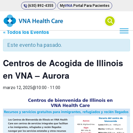
(630) 892-4355
My
VNA
Portal Para Pacientes
⚲
« Todos los Eventos
Este evento ha pasado.
Centros de Acogida de Illinois
en VNA – Aurora
marzo 12, 2025@10:00
-
11:00