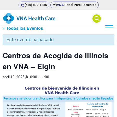
(630) 892-4355
My
VNA
Portal Para Pacientes
⚲
« Todos los Eventos
Este evento ha pasado.
Centros de Acogida de Illinois
en VNA – Elgin
abril 10, 2025@10:00
-
11:00